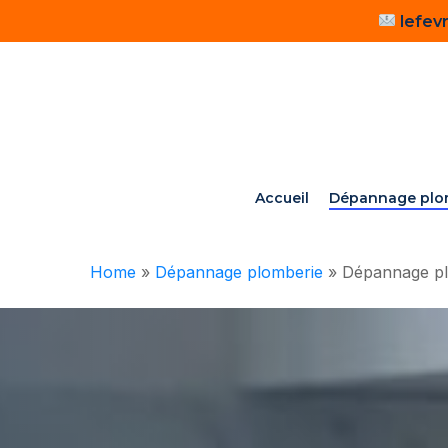
Skip
lefev
to
main
content
Accueil
Dépannage plo
Home
»
Dépannage plomberie
»
Dépannage pl