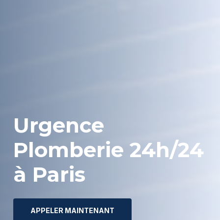
Urgence
Plomberie
24h/24
à
Paris
APPELER MAINTENANT