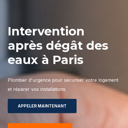
Intervention
après
dégât
des
eaux
à
Paris
Plombier
d'urgence
pour
sécuriser
votre
logement
et
réparer
vos
installations
APPELER MAINTENANT