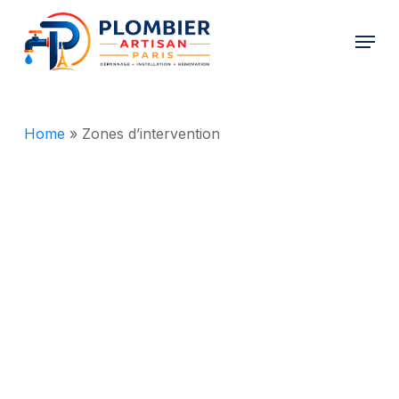
Skip
Menu
to
Close
main
Menu
content
Home
»
Zones d’intervention